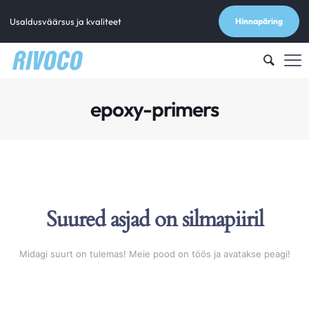
Usaldusväärsus ja kvaliteet
Hinnapäring
epoxy-primers
Suured asjad on silmapiiril
Midagi suurt on tulemas! Meie pood on töös ja avatakse peagi!