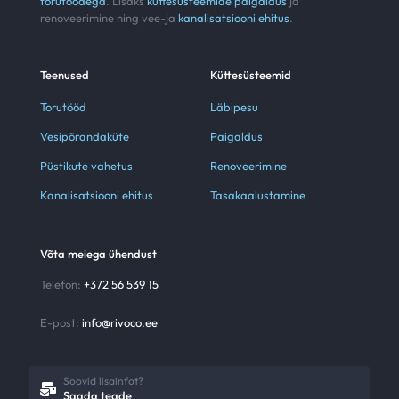
torutöödega
. Lisaks
küttesüsteemide paigaldus
ja
renoveerimine ning vee-ja
kanalisatsiooni ehitus
.
Teenused
Küttesüsteemid
Torutööd
Läbipesu
Vesipõrandaküte
Paigaldus
Püstikute vahetus
Renoveerimine
Kanalisatsiooni ehitus
Tasakaalustamine
Võta meiega ühendust
Telefon:
+
372 56 539 15
E-post:
info@rivoco.ee
Soovid lisainfot?
Saada teade